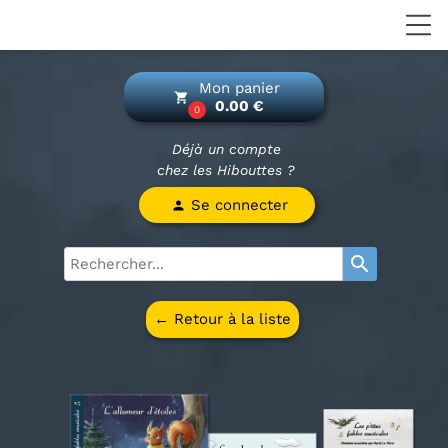
Mon panier
local_grocery_store
0.00 €
0
Déjà un compte
chez les Hibouttes ?
Se connecter
person
search
← Retour à la liste